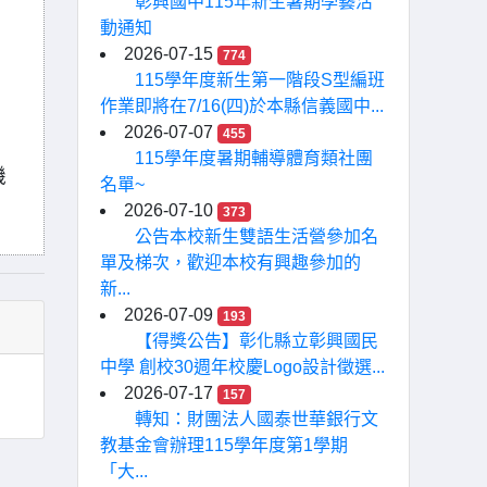
彰興國中115年新生暑期學藝活
動通知
2026-07-15
774
115學年度新生第一階段S型編班
作業即將在7/16(四)於本縣信義國中...
2026-07-07
455
115學年度暑期輔導體育類社團
機
名單~
2026-07-10
373
公告本校新生雙語生活營參加名
單及梯次，歡迎本校有興趣參加的
新...
2026-07-09
193
【得獎公告】彰化縣立彰興國民
中學 創校30週年校慶Logo設計徵選...
2026-07-17
157
轉知：財團法人國泰世華銀行文
教基金會辦理115學年度第1學期
「大...