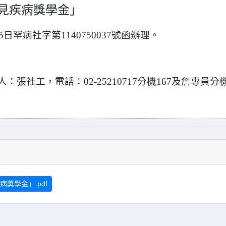
罕見疾病獎學金」
5日罕病社字第
1140750037
號函辦理。
人：張社工，電
話：02-25210717分機167及詹專員分
獎學金」.pdf