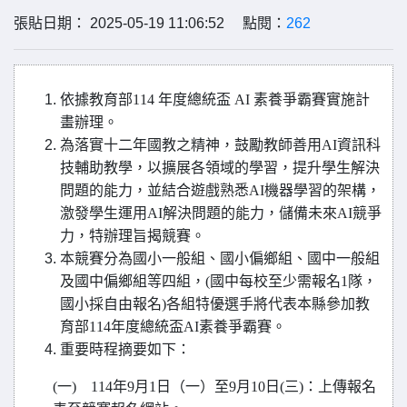
張貼日期： 2025-05-19 11:06:52 點閱：
262
依據教育部114 年度總統盃 AI 素養爭霸賽實施計
畫辦理。
為落實十二年國教之精神，鼓勵教師善用AI資訊科
技輔助教學，以擴展各領域的學習，提升學生解決
問題的能力，並結合遊戲熟悉AI機器學習的架構，
激發學生運用AI解決問題的能力，儲備未來AI競爭
力，特辦理旨揭競賽。
本競賽分為國小一般組、國小偏鄉組、國中一般組
及國中偏鄉組等四組，(國中每校至少需報名1隊，
國小採自由報名)各組特優選手將代表本縣參加教
育部114年度總統盃AI素養爭霸賽。
重要時程摘要如下：
(
一) 114年9月1日（一）至9月10日(三)：上傳報名