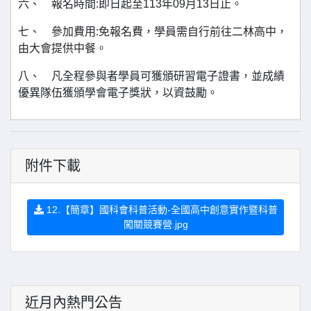
六、 報名時間:即日起至113年09月13日止。
七、 參加費用:免報名費，學員需自行前往二林高中，
由大會提供中餐。
八、 凡全程參與者學員可獲頒研習電子證書，並成績
優異隊伍獲頒學會電子獎狀，以資鼓勵。
附件下載
12.【簡章】國科會科普活動-全國高中創意實作暨科普
闖關競賽營.jpg
近月內熱門公告