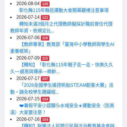
2026-08-04
126
彰化縣115年縣民運動大會開幕觀禮注意事項
2026-07-14
121
轉知未滿3個月之代理教師擬採計職前曾任代理
教師年資，依規定比...
2026-07-06
116
【教師專業】教育部「臺灣中小學教師與學生AI
素養框架」
2026-07-09
115
【轉知】「彰化縣115年親子走一走，快樂久久
久~~感恩與傳承—樂齡...
2026-07-17
107
「2026全國學生遙控帆船STEAM創客大賽」活
動，請全校學生踴躍組...
2026-07-15
104
❤️暑假平安小提醒💦水域安全☀️運動安全（防高
溫）大家要注意！
2026-07-16
104
【轉知】財團法人民間公民與法治教育基金會辦