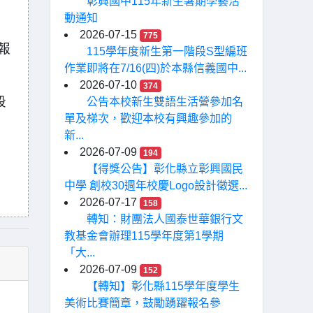
彰興國中115年新生暑期學藝活
動通知
2026-07-15
775
報
115學年度新生第一階段S型編班
作業即將在7/16(四)於本縣信義國中...
2026-07-10
374
段
公告本校新生雙語生活營參加名
單及梯次，歡迎本校有興趣參加的
新...
2026-07-09
194
【得獎公告】彰化縣立彰興國民
中學 創校30週年校慶Logo設計徵選...
2026-07-17
158
轉知：財團法人國泰世華銀行文
教基金會辦理115學年度第1學期
「大...
2026-07-09
152
【轉知】彰化縣115學年度學生
美術比賽簡章，鼓勵踴躍報名參