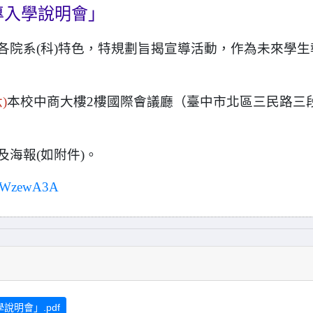
專入學說明會」
院系(科)特色，
特規劃旨揭宣導活動，作為未來學生
)
本校中商大樓2樓
國際會議廳（臺中市北區三民路三
海報(如附件)。
cmrWzewA3A
明會」.pdf