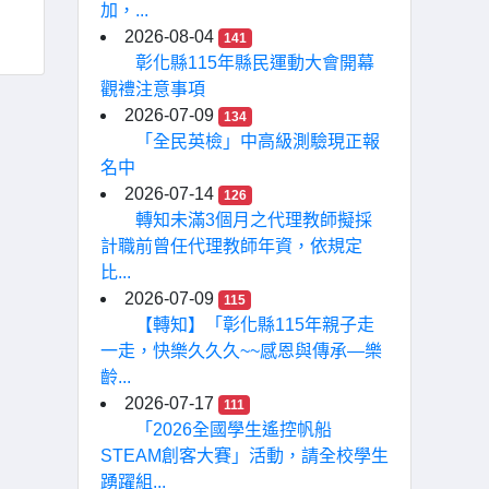
加，...
2026-08-04
141
彰化縣115年縣民運動大會開幕
觀禮注意事項
2026-07-09
134
「全民英檢」中高級測驗現正報
名中
2026-07-14
126
轉知未滿3個月之代理教師擬採
計職前曾任代理教師年資，依規定
比...
2026-07-09
115
【轉知】「彰化縣115年親子走
一走，快樂久久久~~感恩與傳承—樂
齡...
2026-07-17
111
「2026全國學生遙控帆船
STEAM創客大賽」活動，請全校學生
踴躍組...