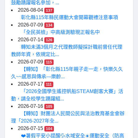
鼓勵踴躍報名參加，...
2026-08-04
137
彰化縣115年縣民運動大會開幕觀禮注意事項
2026-07-09
134
「全民英檢」中高級測驗現正報名中
2026-07-14
126
轉知未滿3個月之代理教師擬採計職前曾任代理
教師年資，依規定比...
2026-07-09
115
【轉知】「彰化縣115年親子走一走，快樂久久
久~~感恩與傳承—樂齡...
2026-07-17
111
「2026全國學生遙控帆船STEAM創客大賽」活
動，請全校學生踴躍組...
2026-07-16
105
【轉知】財團法人民間公民與法治教育基金會辦
理「2026-2027年全...
2026-07-15
104
❤️暑假平安小提醒💦水域安全☀️運動安全（防高