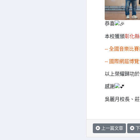
恭喜
本校獲頒
彰化縣
-- 全國音樂比
-- 國際網屆博
以上榮耀歸功於
感謝
吳麗月校長、莊
上一篇文章
下