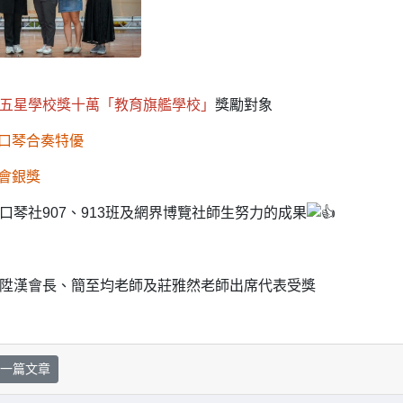
五星學校獎十萬「教育旗艦學校」
獎勵對象
賽口琴合奏特優
覽會銀獎
口琴社907、913班及網界博覽社師生努力的成果
陞漢會長、簡至均老師及莊雅然老師出席代表受獎
一篇文章