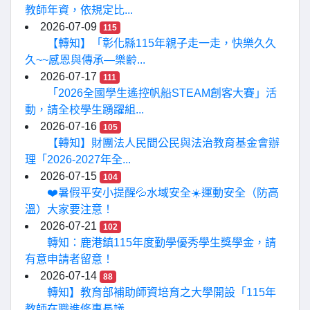
教師年資，依規定比...
2026-07-09
115
【轉知】「彰化縣115年親子走一走，快樂久久
久~~感恩與傳承—樂齡...
2026-07-17
111
「2026全國學生遙控帆船STEAM創客大賽」活
動，請全校學生踴躍組...
2026-07-16
105
【轉知】財團法人民間公民與法治教育基金會辦
理「2026-2027年全...
2026-07-15
104
❤️暑假平安小提醒💦水域安全☀️運動安全（防高
溫）大家要注意！
2026-07-21
102
轉知：鹿港鎮115年度勤學優秀學生獎學金，請
有意申請者留意！
2026-07-14
88
轉知】教育部補助師資培育之大學開設「115年
教師在職進修專長議...