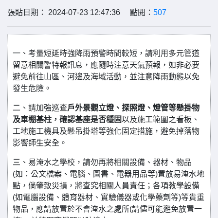
張貼日期： 2024-07-23 12:47:36 點閱：
507
一、考量短延時強降雨預警時間較短，請利用多元管道
留意相關警特報訊息，應隨時注意天氣預報，如非必要
避免前往山區、河邊及海域活動，並注意降雨動態以免
發生危險。
二、請加強巡查
戶外景觀立燈、探照燈、燈管等懸掛物
及車棚基柱，確認基座是否穩固
以及施工範圍之看板、
工地施工機具及懸吊掛塔等強化固定措施，避免掉落物
影響師生安全。
三、易淹水之學校，請勿再將相關設備、器材、物品
(如：公文檔案、電腦、圖書、電器用品等)置放易淹水地
點，倘肇致災損，將查究相關人員責任；各項教學設備
(如電腦設備、體育器材、實驗儀器或化學藥劑等)等貴重
物品，應請放置於不會淹水之處所(請儘可能避免放置一