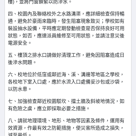
樓)，並將門窗鎖緊以防滲水。
四、校園內及聯絡校外之水路溝渠，應詳細檢查保持暢
通，避免於豪雨來臨時，發生阻塞現象致災；學校如有
裝設抽水設備，平時應定期發動檢查是否保持良好可用
狀態，如否，應速派員維修至可用狀態，並請注意災後
電源安全。
五、樓頂之排水口請做好清理工作，避免因阻塞造成日
後滲水問題。
六、校地位於低窪或鄰近海、溪、溝邊等地區之學校，
各校地下室入口處，應於水流入口處備妥沙包或沙袋，
以防水患。
七、加強檢查鄰近校園駁坎、擋土牆及斜坡地情況，如
有危險之虞，應立即採取必要之措施。
八、請就地理環境、地形、地物等因素及條件，運用有
效資源，作最有效之防範措施，使災害所造成之損失，
減至最低。