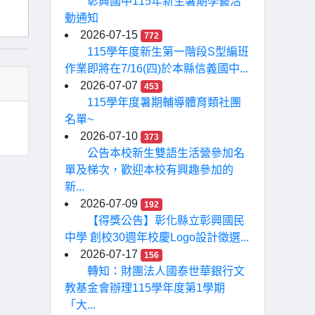
彰興國中115年新生暑期學藝活
動通知
2026-07-15
772
115學年度新生第一階段S型編班
作業即將在7/16(四)於本縣信義國中...
2026-07-07
453
115學年度暑期輔導體育類社團
名單~
2026-07-10
373
公告本校新生雙語生活營參加名
單及梯次，歡迎本校有興趣參加的
新...
2026-07-09
192
【得獎公告】彰化縣立彰興國民
中學 創校30週年校慶Logo設計徵選...
2026-07-17
156
轉知：財團法人國泰世華銀行文
教基金會辦理115學年度第1學期
「大...