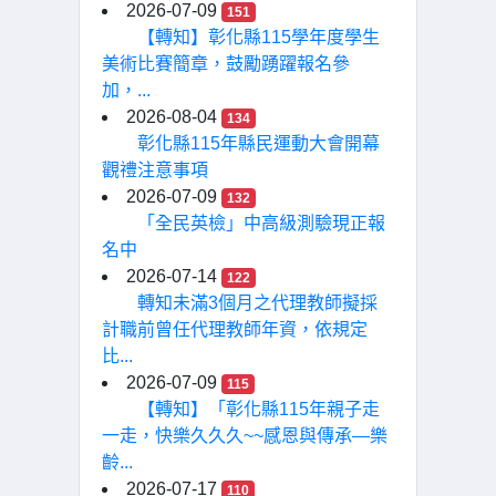
2026-07-09
151
【轉知】彰化縣115學年度學生
美術比賽簡章，鼓勵踴躍報名參
加，...
2026-08-04
134
彰化縣115年縣民運動大會開幕
觀禮注意事項
2026-07-09
132
「全民英檢」中高級測驗現正報
名中
2026-07-14
122
轉知未滿3個月之代理教師擬採
計職前曾任代理教師年資，依規定
比...
2026-07-09
115
【轉知】「彰化縣115年親子走
一走，快樂久久久~~感恩與傳承—樂
齡...
2026-07-17
110