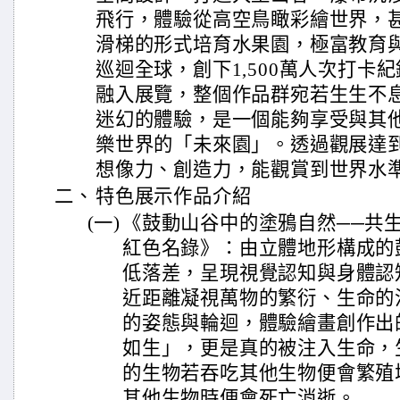
飛行，體驗從高空鳥瞰彩繪世界，
滑梯的形式培育水果園，極富教育
巡迴全球，創下1,500萬人次打卡
融入展覽，整個作品群宛若生生不
迷幻的體驗，是一個能夠享受與其
樂世界的「未來園」。透過觀展達
想像力、創造力，能觀賞到世界水
二、
特色展示作品介紹
(一)
《鼓動山谷中的塗鴉自然──共
紅色名錄》：由立體地形構成的
低落差，呈現視覺認知與身體認
近距離凝視萬物的繁衍、生命的
的姿態與輪迴，體驗繪畫創作出
如生」，更是真的被注入生命，
的生物若吞吃其他生物便會繁殖
其他生物時便會死亡消逝。