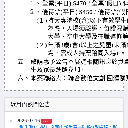
１、
全票(平日) $470 / 全票(假日
２、
優待票(平日) $450 / 優待票(假日
(１)
持大專院校(含)以下有效學
為憑，入場須驗證，每證限
大學、空中大學及在職進修
(２)
年滿3歲(含)以上之兒童(未
場，需成人持票陪同入場) 。
五、
敬請惠予公告本展覽相關訊息於貴
生及家長踴躍參加。
六、
本案聯絡人：聯合數位文創 團體購票專線(
近月內熱門公告
2026-07-16
2729
彰化縣115學年度國中新生第一階段S型編班：彰