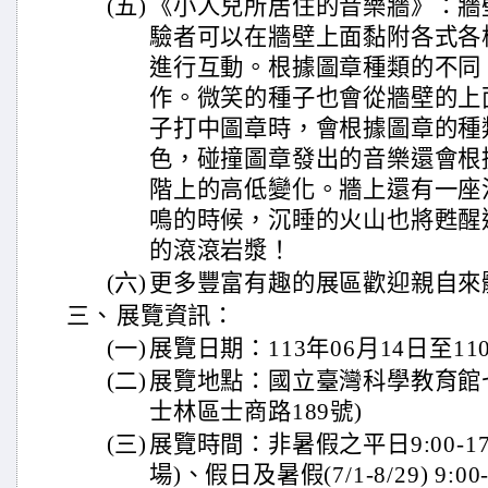
(五)
《小人兒所居住的音樂牆》：牆
驗者可以在牆壁上面黏附各式各
進行互動。根據圖章種類的不同
作。微笑的種子也會從牆壁的上
子打中圖章時，會根據圖章的種
色，碰撞圖章發出的音樂還會根
階上的高低變化。牆上還有一座
鳴的時候，沉睡的火山也將甦醒
的滾滾岩漿！
(六)
更多豐富有趣的展區歡迎親自來
三、
展覽資訊：
(一)
展覽日期：113年06月14日至11
(二)
展覽地點：國立臺灣科學教育館
士林區士商路189號)
(三)
展覽時間：非暑假之平日9:00-17:
場)、假日及暑假(7/1-8/29) 9:00