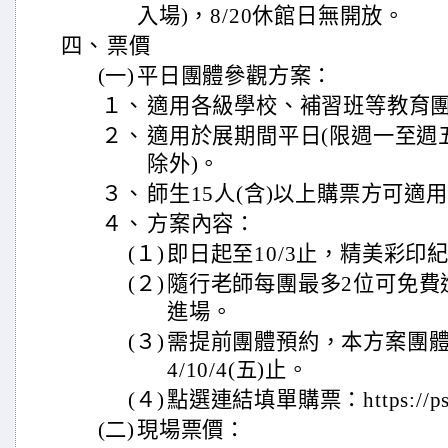
入場)，8/20休館日無開放。
四、
票價
(一)
平日團體參觀方案：
１、
適用各級學校、補習班等教育
２、
適用於展期間平日(限週一至週
除外)。
３、
師生15人(含)以上購票方可適
４、
方案內容：
(１)
即日起至10/3止，精美彩印紀
(２)
隨行老師每團最多2位可免費
進場。
(３)
需提前團體預約，本方案團體
4/10/4(五)止。
(４)
點選連結填單購票：https://pse.
(二)
現場票價：