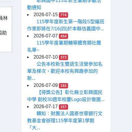
彰興國中115年新生暑期學藝活
動通知
2026-07-15
774
員林
115學年度新生第一階段S型編班
作業即將在7/16(四)於本縣信義國中...
協助
2026-07-07
454
115學年度暑期輔導體育類社團
名單~
2026-07-10
373
公告本校新生雙語生活營參加名
單及梯次，歡迎本校有興趣參加的
新...
2026-07-09
192
【得獎公告】彰化縣立彰興國民
中學 創校30週年校慶Logo設計徵選...
2026-07-17
157
轉知：財團法人國泰世華銀行文
教基金會辦理115學年度第1學期
「大...