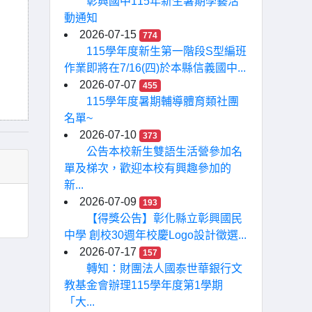
彰興國中115年新生暑期學藝活
動通知
2026-07-15
774
115學年度新生第一階段S型編班
作業即將在7/16(四)於本縣信義國中...
2026-07-07
455
115學年度暑期輔導體育類社團
名單~
2026-07-10
373
公告本校新生雙語生活營參加名
單及梯次，歡迎本校有興趣參加的
新...
2026-07-09
193
【得獎公告】彰化縣立彰興國民
中學 創校30週年校慶Logo設計徵選...
2026-07-17
157
轉知：財團法人國泰世華銀行文
教基金會辦理115學年度第1學期
「大...