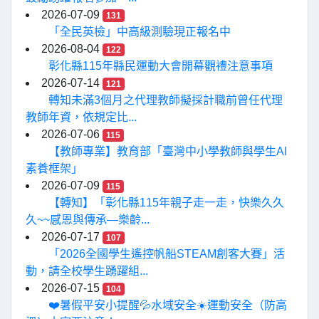
2026-07-09
131
「全民英檢」中高級測驗現正報名中
2026-08-04
122
彰化縣115年縣民運動大會開幕觀禮注意事項
2026-07-14
121
轉知未滿3個月之代理教師擬採計職前曾任代理
教師年資，依規定比...
2026-07-06
115
【教師專業】教育部「臺灣中小學教師與學生AI
素養框架」
2026-07-09
115
【轉知】「彰化縣115年親子走一走，快樂久久
久~~感恩與傳承—樂齡...
2026-07-17
107
「2026全國學生遙控帆船STEAM創客大賽」活
動，請全校學生踴躍組...
2026-07-15
104
❤️暑假平安小提醒💦水域安全☀️運動安全（防高