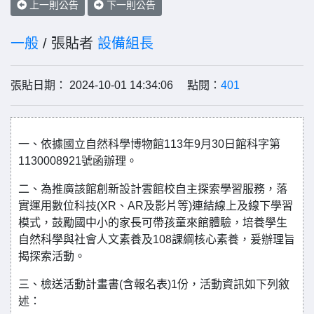
上一則公告
下一則公告
一般
/ 張貼者
設備組長
張貼日期： 2024-10-01 14:34:06 點閱：
401
一、依據國立自然科學博物館113年9月30日館科字第
1130008921號函辦理。
二、為推廣該館創新設計雲館校自主探索學習服務，落
實運用數位科技(XR、AR及影片等)連結線上及線下學習
模式，鼓勵國中小的家長可帶孩童來館體驗，培養學生
自然科學與社會人文素養及108課綱核心素養，爰辦理旨
揭探索活動。
三、檢送活動計畫書(含報名表)1份，活動資訊如下列敘
述：