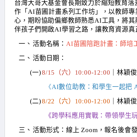
台灣大哥大基金會長期致力於縮短教育落
作「AI苗圃計畫系列工作坊」，以教師
心，期盼協助偏鄉教師熟悉AI工具，將
伴孩子們開啟AI學習之路，讓教育資源真
一、
活動名稱：
AI苗圃陪跑計畫：師培
二、
活動日期：
(
一)
8/15
（六）10:00-12:00
｜林穎俊
《AI
數位助教：和學生一起把 A
(
二)
8/22
（六）10:00-12:00
｜林穎俊
《跨學科應用實戰：帶領學生玩
三、
活動形式：線上 Zoom，報名後會