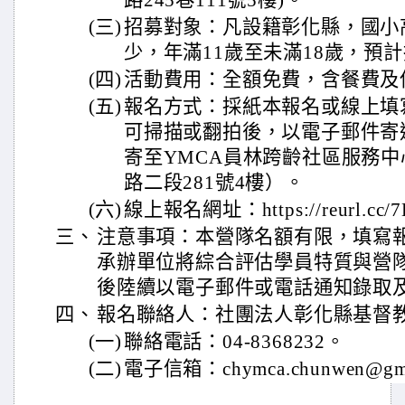
路245巷111號5樓)。
(三)
招募對象：凡設籍彰化縣，國小
少，年滿11歲至未滿18歲，預計
(四)
活動費用：全額免費，含餐費及
(五)
報名方式：採紙本報名或線上填
可掃描或翻拍後，以電子郵件寄
寄至YMCA員林跨齡社區服務
路二段281號4樓）。
(六)
線上報名網址：https://reurl.cc/7
三、
注意事項：本營隊名額有限，填寫
承辦單位將綜合評估學員特質與營
後陸續以電子郵件或電話通知錄取
四、
報名聯絡人：社團法人彰化縣基督
(一)
聯絡電話：04-8368232。
(二)
電子信箱：chymca.chunwen@gma