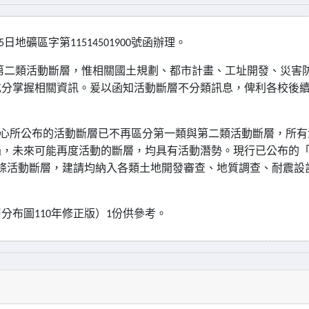
日地礦區字第
號函辦理。
5
11514501900
第二類活動斷層，惟相關國土規劃、都市計畫、工址開發、災害
充分掌握相關資訊。爰以函知活動斷層不分類訊息，俾利各校後
心所公布的活動斷層已不再區分第一類與第二類活動斷層，所有
過，未來可能再度活動的斷層，均具有活動潛勢。現行已公布的
條活動斷層，建請均納入各類土地開發審查、地質調查、耐震設
層分布圖
年修正版）
份供參考。
110
1