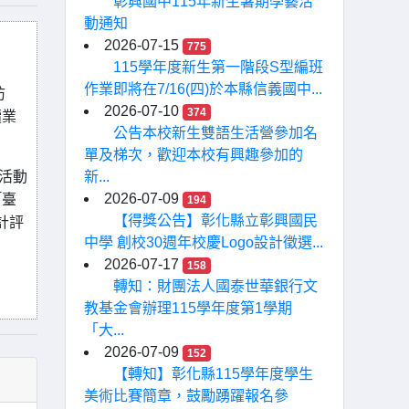
彰興國中115年新生暑期學藝活
動通知
2026-07-15
775
115學年度新生第一階段S型編班
作業即將在7/16(四)於本縣信義國中...
防
2026-07-10
374
續業
公告本校新生雙語生活營參加名
單及梯次，歡迎本校有興趣參加的
活動
新...
2026-07-09
「臺
194
【得獎公告】彰化縣立彰興國民
計評
中學 創校30週年校慶Logo設計徵選...
2026-07-17
158
轉知：財團法人國泰世華銀行文
教基金會辦理115學年度第1學期
「大...
2026-07-09
152
【轉知】彰化縣115學年度學生
美術比賽簡章，鼓勵踴躍報名參