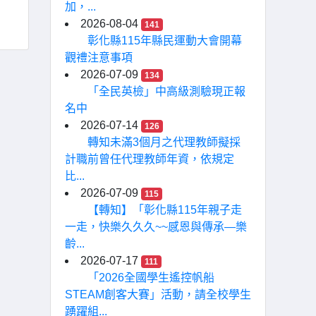
加，...
2026-08-04
141
彰化縣115年縣民運動大會開幕
觀禮注意事項
2026-07-09
134
「全民英檢」中高級測驗現正報
名中
2026-07-14
126
轉知未滿3個月之代理教師擬採
計職前曾任代理教師年資，依規定
比...
2026-07-09
115
【轉知】「彰化縣115年親子走
一走，快樂久久久~~感恩與傳承—樂
齡...
2026-07-17
111
「2026全國學生遙控帆船
STEAM創客大賽」活動，請全校學生
踴躍組...