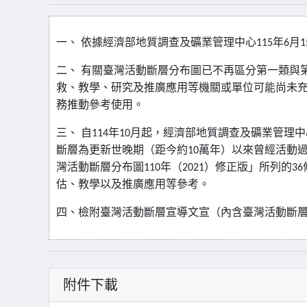
一、
依據經濟部地質調查及礦業管理中心
年
月
115
6
1
二、
有關臺灣活動斷層分布圖已不再區分第一類與
救、教學、研究及推廣應用等機關或單位可能尚未
務推動參考使用。
三、
自
年
月起，經濟部地質調查及礦業管理中
114
10
斷層為更新世晚期（距今約
萬年）以來曾經活動
10
灣活動斷層分布圖
年（
）修正版」所列的
110
2021
36
估、教學以及推廣應用等參考。
四、
檢附臺灣活動斷層宣導文宣（內含臺灣活動斷
附件下載