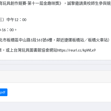
育玩具創作競賽
-
第十一屆金趣咪獎》，誠摯邀請貴校師生參與競
三）中午
12
：
00
0-16
：
00
。
北市板橋區中山路
1
段
161
號
6
樓，鄰近捷運板橋站／板橋火車站
章，或上台灣玩具圖書館協會網站
https://reurl.cc/kpWLx9
pdf