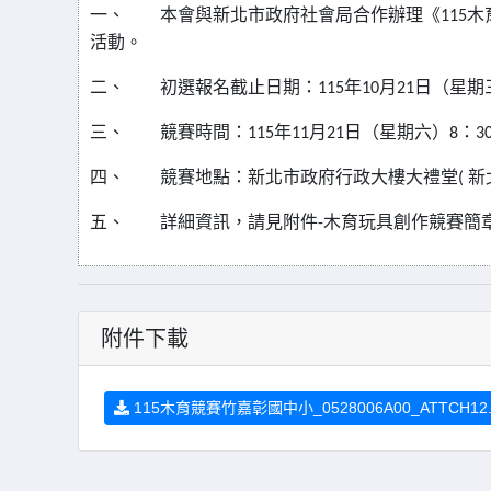
一、
本會與新北市政府社會局合作辦理《
115
木
活動。
二、
初選報名截止日期：
115
年
10
月
21
日（星期
三、
競賽時間：
115
年
11
月
21
日（星期六）
8
：
3
四、
競賽地點：新北市政府行政大樓大禮堂
(
新
五、
詳細資訊，請見附件
-
木育玩具創作競賽簡
附件下載
115木育競賽竹嘉彰國中小_0528006A00_ATTCH12.