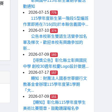
彰興國中115年新生暑期學藝活
賽
動通知
2026-07-15
775
115學年度新生第一階段S型編班
作業即將在7/16(四)於本縣信義國中...
2026-07-10
374
公告本校新生雙語生活營參加名
）
單及梯次，歡迎本校有興趣參加的
新...
2026-07-09
193
【得獎公告】彰化縣立彰興國民
中學 創校30週年校慶Logo設計徵選...
2026-07-17
157
轉知：財團法人國泰世華銀行文
教基金會辦理115學年度第1學期
「大...
2026-07-09
151
【轉知】彰化縣115學年度學生
美術比賽簡章，鼓勵踴躍報名參