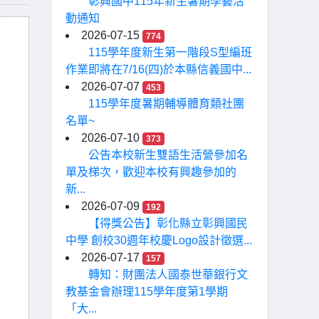
彰興國中115年新生暑期學藝活
動通知
2026-07-15
774
115學年度新生第一階段S型編班
作業即將在7/16(四)於本縣信義國中...
2026-07-07
453
115學年度暑期輔導體育類社團
名單~
2026-07-10
373
公告本校新生雙語生活營參加名
單及梯次，歡迎本校有興趣參加的
新...
2026-07-09
192
【得獎公告】彰化縣立彰興國民
中學 創校30週年校慶Logo設計徵選...
2026-07-17
157
轉知：財團法人國泰世華銀行文
教基金會辦理115學年度第1學期
「大...