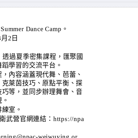
mer Dance Camp。
8月2日
，透過夏季密集課程，匯聚國
舞蹈學習的交流平台。
程，內容涵蓋現代舞、芭蕾、
、克萊茵技巧、原點平衡、探
技巧等，並同步辦理舞會、音
現。
排練室。
官網連結：https://npa
@npac-weiwuying.or