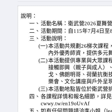
說明：
一、
活動名稱：衛武營2026夏舞營Sum
二、
活動期間：自115年7月4日至
三、
活動說明：
(一)
本活動共規劃26梯次課程
內外優秀師資，提供多元
(二)
本活動提供專業與大眾課
接觸即興（親子與成人）
戈、佛朗明哥、荷蘭抗衡
樂會、文化講座與戶外呈
(三)
本活動地點皆位於衛武營
四、
各課程詳情和報名細節，詳見衛武營
cwwy.tw/en19oUvAf
五、
如有任何問題請洽李小姐（learning