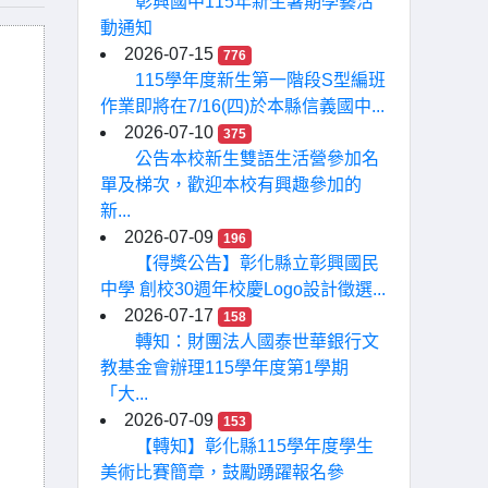
彰興國中115年新生暑期學藝活
動通知
2026-07-15
776
115學年度新生第一階段S型編班
作業即將在7/16(四)於本縣信義國中...
2026-07-10
375
公告本校新生雙語生活營參加名
單及梯次，歡迎本校有興趣參加的
新...
2026-07-09
196
【得獎公告】彰化縣立彰興國民
中學 創校30週年校慶Logo設計徵選...
2026-07-17
158
轉知：財團法人國泰世華銀行文
教基金會辦理115學年度第1學期
「大...
2026-07-09
153
【轉知】彰化縣115學年度學生
美術比賽簡章，鼓勵踴躍報名參