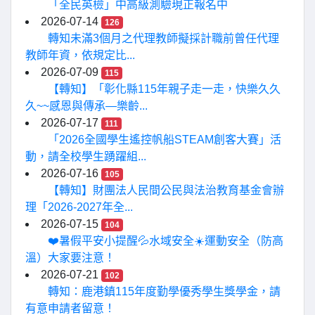
「全民英檢」中高級測驗現正報名中
2026-07-14
126
轉知未滿3個月之代理教師擬採計職前曾任代理
教師年資，依規定比...
2026-07-09
115
【轉知】「彰化縣115年親子走一走，快樂久久
久~~感恩與傳承—樂齡...
2026-07-17
111
「2026全國學生遙控帆船STEAM創客大賽」活
動，請全校學生踴躍組...
2026-07-16
105
【轉知】財團法人民間公民與法治教育基金會辦
理「2026-2027年全...
2026-07-15
104
❤️暑假平安小提醒💦水域安全☀️運動安全（防高
溫）大家要注意！
2026-07-21
102
轉知：鹿港鎮115年度勤學優秀學生獎學金，請
有意申請者留意！