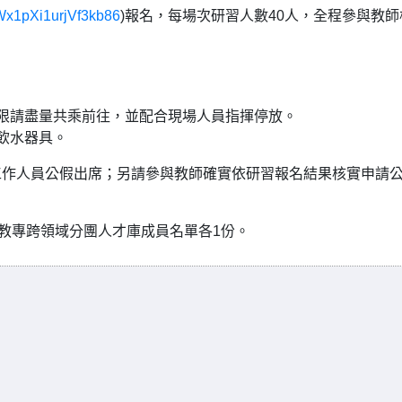
e/Wx1pXi1urjVf3kb86
)報名，每場次研習人數40人，全程參與教師
限請盡量共乘前往，並配合現場人員指揮停放。
飲水器具。
工作人員公假出席；另請參與教師確實依研習報名結果核實申請
及教專跨領域分團人才庫成員名單各1份。