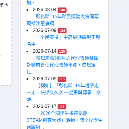
加，...
核予
2026-08-04
140
彰化縣115年縣民運動大會開幕
觀禮注意事項
2026-07-09
134
「全民英檢」中高級測驗現正報
名中
2026-07-14
126
公
轉知未滿3個月之代理教師擬採
計職前曾任代理教師年資，依規定
比...
2026-07-09
115
【轉知】「彰化縣115年親子走
一走，快樂久久久~~感恩與傳承—樂
齡...
2026-07-17
111
「2026全國學生遙控帆船
STEAM創客大賽」活動，請全校學生
踴躍組...