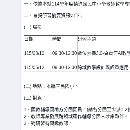
一、依據本縣114學年度精進國民中小學教師教學
二、旨揭研習摘要資訊如下：
(一) 場次：
日期
時間
研習主題
115/03/10
09:30-12:30
數位素養3.0-負責任AI教
115/05/12
09:30-12:30
跨域教學設計與評量應用-
(二) 地點：本縣三民國小。
(三) 對象：
1、國教輔導團地方分團團員。(請各分團至少派1-2
2、教師專業發展跨領域運作輔導分團人才庫夥伴。
3、對研習有興趣教師。