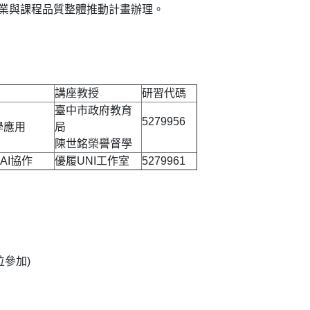
專業與課程品質整體推動計畫辦理。
講座教授
研習代碼
臺中市政府教育
5279956
學應用
局
陳世銘榮譽督學
AI協作
優履UNI工作室
5279961
位參加)