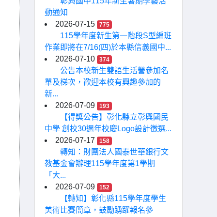
彰興國中115年新生暑期學藝活
動通知
2026-07-15
775
115學年度新生第一階段S型編班
作業即將在7/16(四)於本縣信義國中...
2026-07-10
374
公告本校新生雙語生活營參加名
單及梯次，歡迎本校有興趣參加的
新...
2026-07-09
193
【得獎公告】彰化縣立彰興國民
中學 創校30週年校慶Logo設計徵選...
2026-07-17
158
轉知：財團法人國泰世華銀行文
教基金會辦理115學年度第1學期
「大...
2026-07-09
152
【轉知】彰化縣115學年度學生
美術比賽簡章，鼓勵踴躍報名參