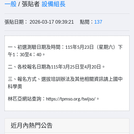
一般
/ 張貼者
設備組長
張貼日期： 2026-03-17 09:39:21 點閱：
137
一、初選測驗日期及時間：
年
月
日（星期六）下
115
5
23
午
：
至
：
。
1
30
4
40
二、各校報名日期為
年
月
日至
月
日。
115
3
25
4
20
三、報名方式、選拔培訓辦法及其他相關資訊請上國中
科學奧
林匹亞網站查詢：
。
https://tpmso.org/twijso/
近月內熱門公告