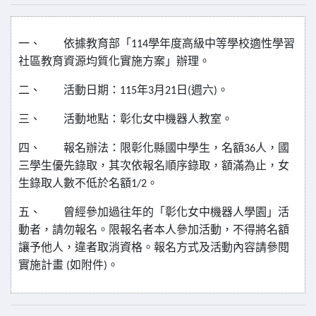
一、
依據教育部「
114
學年度高級中等學校適性學習
社區教育資源均質化實施方案」辦理。
二、
活動日期：
115
年
3
月
21
日
(
週六
)
。
三、
活動地點：彰化女中機器人教室。
四、
報名辦法：限彰化縣國中學生，名額
36
人，國
三學生優先錄取，其次依報名順序錄取，額滿為止，女
生錄取人數不低於名額
1/2
。
五、
曾經參加過往年的「彰化女中機器人學園」活
動者，請勿報名。限報名者本人參加活動，不得將名額
讓予他人，違者取消資格。報名方式及活動內容請參閱
實施計畫
(
如附件
)
。