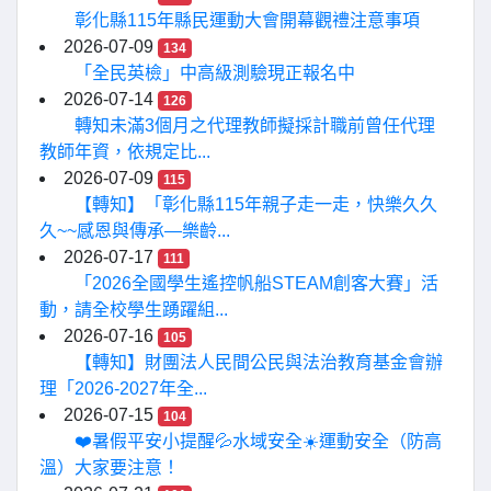
彰化縣115年縣民運動大會開幕觀禮注意事項
2026-07-09
134
「全民英檢」中高級測驗現正報名中
2026-07-14
126
轉知未滿3個月之代理教師擬採計職前曾任代理
教師年資，依規定比...
2026-07-09
115
【轉知】「彰化縣115年親子走一走，快樂久久
久~~感恩與傳承—樂齡...
2026-07-17
111
「2026全國學生遙控帆船STEAM創客大賽」活
動，請全校學生踴躍組...
2026-07-16
105
【轉知】財團法人民間公民與法治教育基金會辦
理「2026-2027年全...
2026-07-15
104
❤️暑假平安小提醒💦水域安全☀️運動安全（防高
溫）大家要注意！