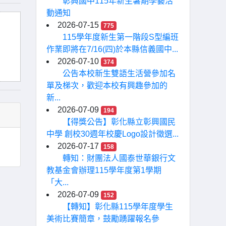
彰興國中115年新生暑期學藝活
動通知
2026-07-15
775
115學年度新生第一階段S型編班
作業即將在7/16(四)於本縣信義國中...
2026-07-10
374
公告本校新生雙語生活營參加名
單及梯次，歡迎本校有興趣參加的
新...
2026-07-09
194
【得獎公告】彰化縣立彰興國民
中學 創校30週年校慶Logo設計徵選...
2026-07-17
158
轉知：財團法人國泰世華銀行文
教基金會辦理115學年度第1學期
「大...
2026-07-09
152
【轉知】彰化縣115學年度學生
美術比賽簡章，鼓勵踴躍報名參