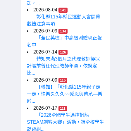
加，...
2026-08-04
141
彰化縣115年縣民運動大會開幕
觀禮注意事項
2026-07-09
134
「全民英檢」中高級測驗現正報
名中
2026-07-14
126
轉知未滿3個月之代理教師擬採
計職前曾任代理教師年資，依規定
比...
2026-07-09
115
【轉知】「彰化縣115年親子走
一走，快樂久久久~~感恩與傳承—樂
齡...
2026-07-17
111
「2026全國學生遙控帆船
STEAM創客大賽」活動，請全校學生
踴躍組...