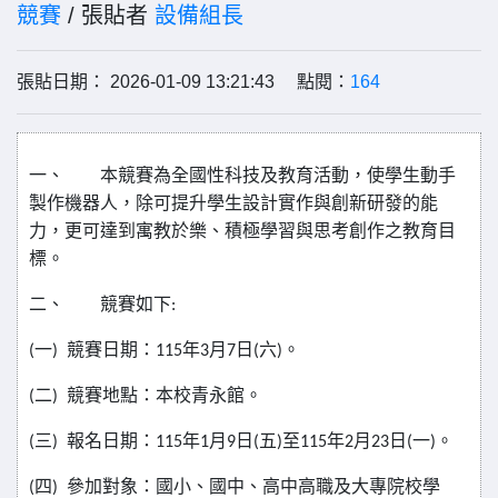
競賽
/ 張貼者
設備組長
張貼日期： 2026-01-09 13:21:43 點閱：
164
一、
本競賽為全國性科技及教育活動，使學生動手
製作機器人，除可提升學生設計實作與創新研發的能
力，更可達到寓教於樂、積極學習與思考創作之教育目
標。
二、
競賽如下
:
一
競賽日期：
年
月
日
六
。
(
)
115
3
7
(
)
二
競賽地點：本校青永館。
(
)
三
報名日期：
年
月
日
五
至
年
月
日
一
。
(
)
115
1
9
(
)
115
2
23
(
)
四
參加對象：國小、國中、高中高職及大專院校學
(
)