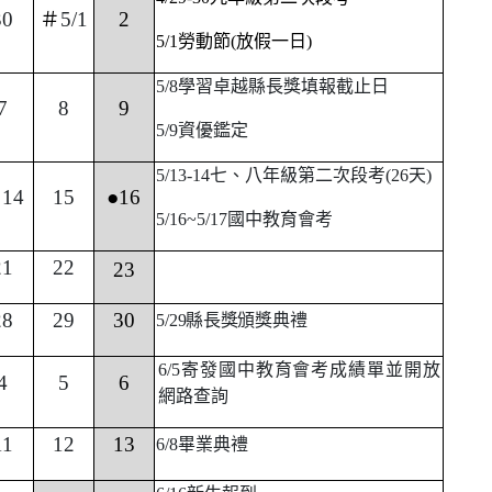
30
＃
5/1
2
5/1
勞動節(放假一日)
5/8
學習卓越縣長獎填報截止日
7
8
9
5/9
資優鑑定
5/13-14
七、八年級第二次段考(26天)
14
15
●16
5/16~5/17
國中教育會考
21
22
23
28
29
30
5/29
縣長獎頒獎典禮
6/5
寄發國中教育會考成績單並開放
4
5
6
網路查詢
11
12
13
6/8
畢業典禮