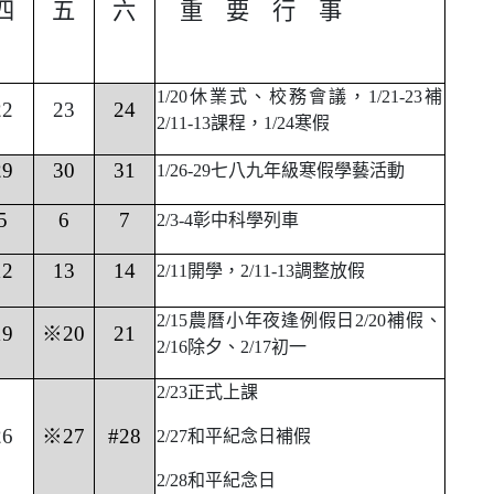
四
五
六
重 要 行 事
1/20
休業式、校務會議，1/21-23補
22
23
24
2/11-13課程，1/24寒假
29
30
31
1/26-29
七八九年級寒假學藝活動
5
6
7
2/3-4
彰中科學列車
12
13
14
2/11
開學，2/11-13調整放假
2/15
農曆小年夜逢例假日2/20補假、
19
※20
21
2/16除夕、2/17初一
2/23
正式上課
26
※27
#28
2/27
和平紀念日補假
2/28
和平紀念日