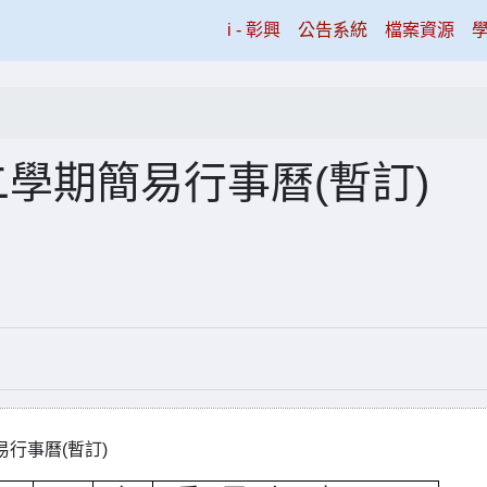
(current)
i - 彰興
公告系統
檔案資源
二學期簡易行事曆(暫訂)
曆(暫訂)