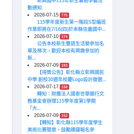
彰興國中115年新生暑期學藝活
動通知
2026-07-15
775
115學年度新生第一階段S型編班
作業即將在7/16(四)於本縣信義國中...
2026-07-10
374
公告本校新生雙語生活營參加名
單及梯次，歡迎本校有興趣參加的
新...
2026-07-09
193
【得獎公告】彰化縣立彰興國民
中學 創校30週年校慶Logo設計徵選...
2026-07-17
158
轉知：財團法人國泰世華銀行文
教基金會辦理115學年度第1學期
「大...
2026-07-09
152
【轉知】彰化縣115學年度學生
美術比賽簡章，鼓勵踴躍報名參