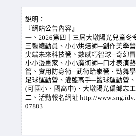
說明：
『網站公告內容』
一、2026第四十三屆大墩陽光兒童
三醫總動員、小小烘焙師─創作美學營
尖端未來科技營、數感巧智球─奇幻
小小漫畫家、小小魔術師─口才表演藝
管、實用防身術─武術跆拳營、勁舞學
足球運動營、灌籃高手─籃球運動營、
(可國小、國高中)、大墩陽光偏鄉志工
二、活動報名網址 http://www.sng.i
07883