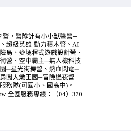
冬令營，營隊計有小小獸醫營─
、超級英雄-動力積木管、AI
冒險島、麥塊程式遊戲設計營、
術營、空中霸主─無人機科技
園─星光街舞營、熱血閃電─
勇闖大燉王國─冒險過夜營
服務隊(可國小、國高中)。
dv.tw 全國服務專線：（04）370