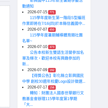
彰興國中115年新生暑期學藝活
動通知
2026-07-15
771
115學年度新生第一階段S型編班
作業即將在7/16(四)於本縣信義國中...
2026-07-07
450
115學年度暑期輔導體育類社團
名單~
2026-07-10
373
公告本校新生雙語生活營參加名
單及梯次，歡迎本校有興趣參加的
新...
2026-07-09
192
【得獎公告】彰化縣立彰興國民
中學 創校30週年校慶Logo設計徵選...
2026-07-17
156
轉知：財團法人國泰世華銀行文
教基金會辦理115學年度第1學期
「大...