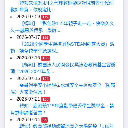
轉知未滿3個月之代理教師擬採計職前曾任代理
教師年資，依規定比...
2026-07-09
115
【轉知】「彰化縣115年親子走一走，快樂久久
久~~感恩與傳承—樂齡...
2026-07-17
110
「2026全國學生遙控帆船STEAM創客大賽」活
動，請全校學生踴躍組...
2026-07-16
105
【轉知】財團法人民間公民與法治教育基金會辦
理「2026-2027年全...
2026-07-15
104
❤️暑假平安小提醒💦水域安全☀️運動安全（防高
溫）大家要注意！
2026-07-21
100
轉知：鹿港鎮115年度勤學優秀學生獎學金，請
有意申請者留意！
2026-07-14
86
轉知】教育部補助師資培育之大學開設「115年