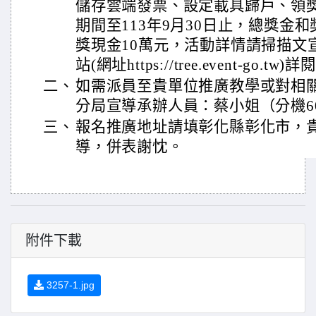
儲存雲端發票、設定載具歸戶、領
期間至113年9月30日止，總獎金和
獎現金10萬元，活動詳情請掃描文宣上
站(網址https://tree.event-go.t
二、
如需派員至貴單位推廣教學或對相
分局宣導承辦人員：蔡小姐（分機60
三、
報名推廣地址請填彰化縣彰化市，貴
導，併表謝忱。
附件下載
3257-1.jpg