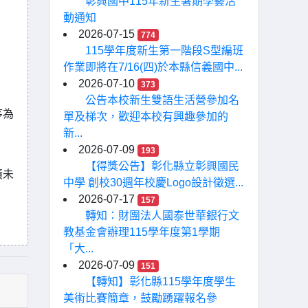
彰興國中115年新生暑期學藝活
動通知
2026-07-15
774
115學年度新生第一階段S型編班
作業即將在7/16(四)於本縣信義國中...
2026-07-10
373
公告本校新生雙語生活營參加名
序為
單及梯次，歡迎本校有興趣參加的
新...
2026-07-09
193
【得獎公告】彰化縣立彰興國民
績未
中學 創校30週年校慶Logo設計徵選...
2026-07-17
157
轉知：財團法人國泰世華銀行文
教基金會辦理115學年度第1學期
「大...
2026-07-09
151
【轉知】彰化縣115學年度學生
美術比賽簡章，鼓勵踴躍報名參