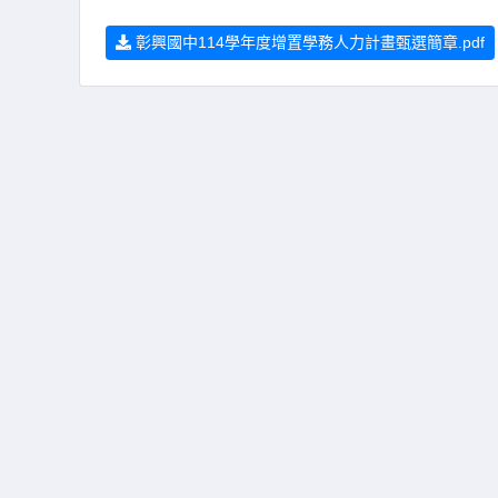
彰興國中114學年度增置學務人力計畫甄選簡章.pdf