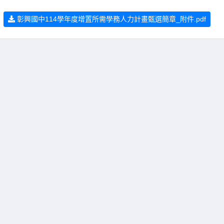
彰興國中114學年度增置所需學務人力計畫甄選簡章_附件.pdf