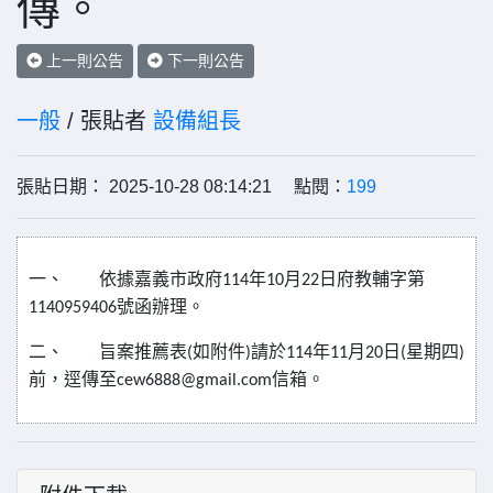
傳。
上一則公告
下一則公告
一般
/ 張貼者
設備組長
張貼日期： 2025-10-28 08:14:21 點閱：
199
一、
依據嘉義市政府
年
月
日府教輔字第
114
10
22
號函辦理。
1140959406
二、
旨案推薦表
如附件
請於
年
月
日
星期四
(
)
114
11
20
(
)
前，逕傳至
信箱。
cew6888@gmail.com