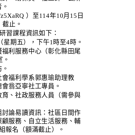
者。
cc/z5XaRQ ）至114年10月15日
）截止。
研習課程資訊如下：
日（星期五），下午1時至4時。
礙福利服務中心（彰化縣田尾
室。
坊。
社會福利學系郭惠瑜助理教
總會翁亞寧社工專員。
教育、社政服務人員（需參與
組討論易讀資訊：社區日間作
照顧服務、自立生活服務、輔
2組報名（額滿截止）。