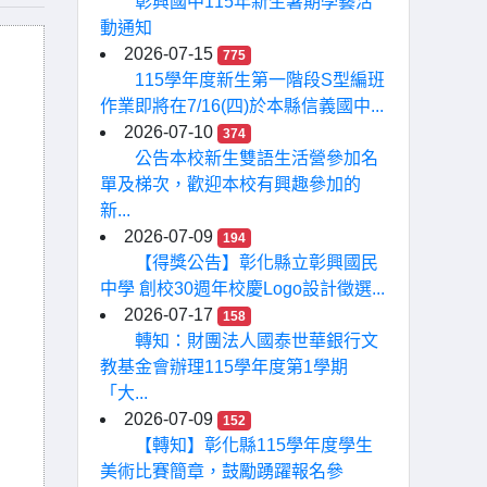
彰興國中115年新生暑期學藝活
動通知
2026-07-15
775
115學年度新生第一階段S型編班
作業即將在7/16(四)於本縣信義國中...
2026-07-10
374
公告本校新生雙語生活營參加名
單及梯次，歡迎本校有興趣參加的
新...
2026-07-09
194
【得獎公告】彰化縣立彰興國民
中學 創校30週年校慶Logo設計徵選...
2026-07-17
158
轉知：財團法人國泰世華銀行文
教基金會辦理115學年度第1學期
「大...
2026-07-09
152
【轉知】彰化縣115學年度學生
美術比賽簡章，鼓勵踴躍報名參