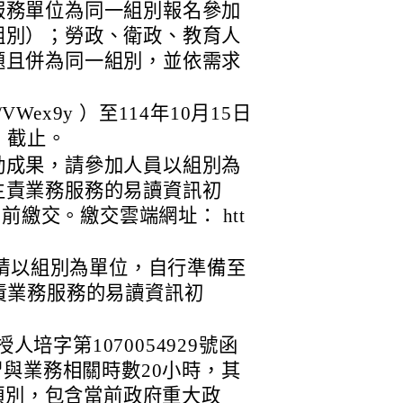
服務單位為同一組別報名參加
組別）；勞政、衛政、教育人
題且併為同一組別，並依需求
cc/VWex9y ）至114年10月15日
）截止。
動成果，請參加人員以組別為
主責業務服務的易讀資訊初
日前繳交。繳交雲端網址： htt
，請以組別為單位，自行準備至
責業務服務的易讀資訊初
人培字第1070054929號函
習與業務相關時數20小時，其
程類別，包含當前政府重大政