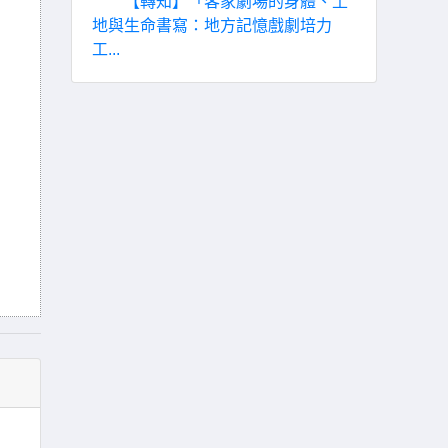
【轉知】「客家劇場的身體、土
地與生命書寫：地方記憶戲劇培力
工...