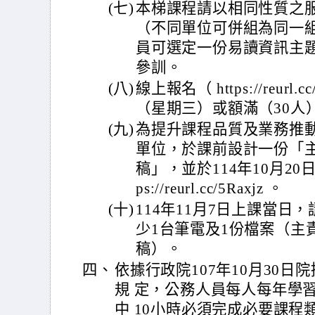
(七)
本梯課程請以相同性質之
（不同單位可併組為同一
員可選定一份易讀資訊主
參訓。
(八)
線上報名（ https://reurl.
（星期三）或額滿（30人
(九)
為提升課程品質及業務推
單位，於課前設計一份「
稿」，並於114年10月20
ps://reurl.cc/5Raxjz 。
(十)
114年11月7日上課當日
少1台筆電及1份檔案（主
稿）。
四、
依據行政院107年10月30日院授
規 定，公務人員每人每年學
中 10小時必須完成必要課