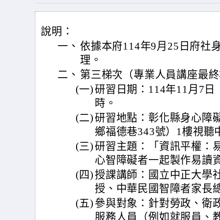
說明：
一、
依據本府114年9月25日府社身
理。
二、
第三梯次（專業人員講座最終
(一)
研習日期：114年11月7
時。
(二)
研習地點：彰化縣身心障
鄉福德巷343號）1樓視聽
(三)
研習主題：「資訊平權：
心智障礙者一起製作易讀
(四)
授課講師：國立中正大學
授、中華民國智障者家長
(五)
參與對象：針對勞政、衛
服務人員（例如就服員、