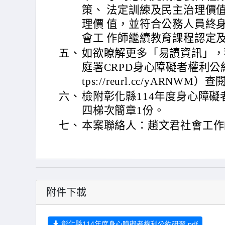
策、 法定訓練及民主治理價
理價 值，並符合公務人員終
會工 作師繼續教育課程認定
五、
如欲瞭解更多「易讀資訊」，
庭署CRPD身心障礙者權利公
tps://reurl.cc/yARNWM）
六、
檢附彰化縣114年度身心障
四梯次簡章1份。
七、
本案聯絡人：趙文君社會工作師，
附件下載
彰化縣114年度身心障礙者權利公約研習.pdf