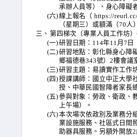
承辦人員等）、身心障礙
(六)
線上報名（ https://reurl.
（星期三）或額滿（70人
三、
第四梯次（專業人員工作坊）
(一)
研習日期：114年11月7
(二)
研習地點：彰化縣身心障
鄉福德巷343號）2樓會議
(三)
研習主題：易讀實作工作
(四)
授課講師：國立中正大學
授、中華民國智障者家長
(五)
參與對象：勞政、衛政、
上午場）。
(六)
本次場次依政別及業務分
業設施服務、社區式日間
助器具服務。另額外開放