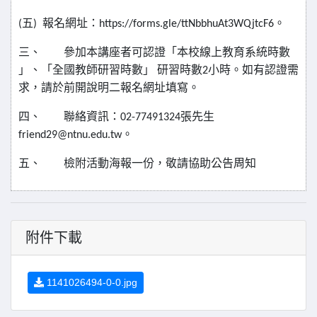
五
報名網址：
。
(
)
https://forms.gle/ttNbbhuAt3WQjtcF6
三、
參加本講座者可認證「本校線上教育系統時數
」、「全國教師研習時數」
研習時數
小時。如有認證需
2
求，請於前開說明二報名網址填寫。
四、
聯絡資訊：
張先生
02-77491324
。
friend29@ntnu.edu.tw
五、
檢附活動海報一份，敬請協助公告周知
附件下載
1141026494-0-0.jpg