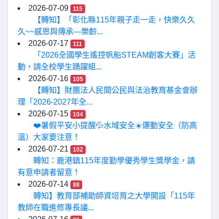
2026-07-09
115
【轉知】「彰化縣115年親子走一走，快樂久久
久~~感恩與傳承—樂齡...
2026-07-17
111
「2026全國學生遙控帆船STEAM創客大賽」活
動，請全校學生踴躍組...
2026-07-16
105
【轉知】財團法人民間公民與法治教育基金會辦
理「2026-2027年全...
2026-07-15
104
❤️暑假平安小提醒💦水域安全☀️運動安全（防高
溫）大家要注意！
2026-07-21
102
轉知：鹿港鎮115年度勤學優秀學生獎學金，請
有意申請者留意！
2026-07-14
88
轉知】教育部補助師資培育之大學開設「115年
教師在職進修專長議...