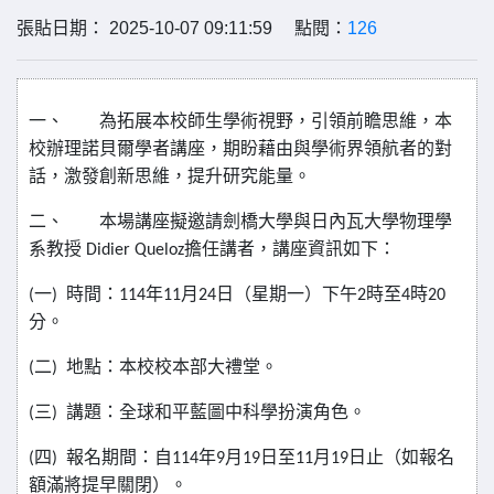
張貼日期： 2025-10-07 09:11:59 點閱：
126
一、
為拓展本校師生學術視野，引領前瞻思維，本
校辦理諾貝爾學者講座，期盼藉由與學術界領航者的對
話，激發創新思維，提升研究能量。
二、
本場講座擬邀請劍橋大學與日內瓦大學物理學
系教授
擔任講者，講座資訊如下：
Didier Queloz
一
時間：
年
月
日（星期一）下午
時至
時
(
)
114
11
24
2
4
20
分。
二
地點：本校校本部大禮堂。
(
)
三
講題：全球和平藍圖中科學扮演角色。
(
)
四
報名期間：自
年
月
日至
月
日止（如報名
(
)
114
9
19
11
19
額滿將提早關閉）。