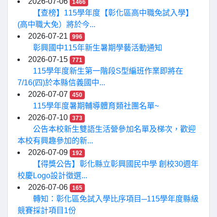
2026-07-06
1466
【查榜】115學年度【彰化區高中職免試入學】
(高中職大免）將於今...
2026-07-21
996
彰興國中115年新生暑期學藝活動通知
2026-07-15
771
115學年度新生第一階段S型編班作業即將在
7/16(四)於本縣信義國中...
2026-07-07
450
115學年度暑期輔導體育類社團名單~
2026-07-10
373
公告本校新生雙語生活營參加名單及梯次，歡迎
本校有興趣參加的新...
2026-07-09
192
【得獎公告】彰化縣立彰興國民中學 創校30週年
校慶Logo設計徵選...
2026-07-06
165
轉知：彰化區免試入學比序項目─115學年度縣級
競賽採計項目1份