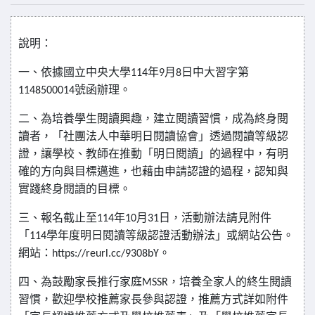
說明：
一、依據國立中央大學
年
月
日中大習字第
114
9
8
號函
辦理。
1148500014
二、為培養學生閱讀興趣，建立閱讀習慣，成為終身閱
讀者，
「社團法人中華明日閱讀協會」透過閱讀等級認
證，讓學
校、教師在推動「明日閱讀」的過程中，有明
確的方向與
目標邁進，也藉由申請認證的過程，認知與
實踐終身閱讀
的目標。
三、報名截止至
年
月
日，活動辦法請見附件
114
10
31
「
學年
度明日閱讀等級認證活動辦法」或網站公告。
114
網站：
。
https://reurl.cc/9308bY
四、為鼓勵家長推行家庭
，培養全家人的終生閱讀
MSSR
習慣，
歡迎學校推薦家長參與認證，推薦方式詳如附件