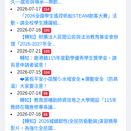
久~~感恩與傳承—樂齡...
2026-07-17
114
「2026全國學生遙控帆船STEAM創客大賽」活
動，請全校學生踴躍組...
2026-07-16
105
【轉知】財團法人民間公民與法治教育基金會辦
理「2026-2027年全...
2026-07-21
105
轉知：鹿港鎮115年度勤學優秀學生獎學金，請
有意申請者留意！
2026-07-15
104
❤️暑假平安小提醒💦水域安全☀️運動安全（防高
溫）大家要注意！
2026-07-14
88
轉知】教育部補助師資培育之大學開設「115年
教師在職進修專長議...
2026-07-16
86
【轉知】2026城鎮韌性(全民防衛動員)演習精華
影片，為強化全民國...