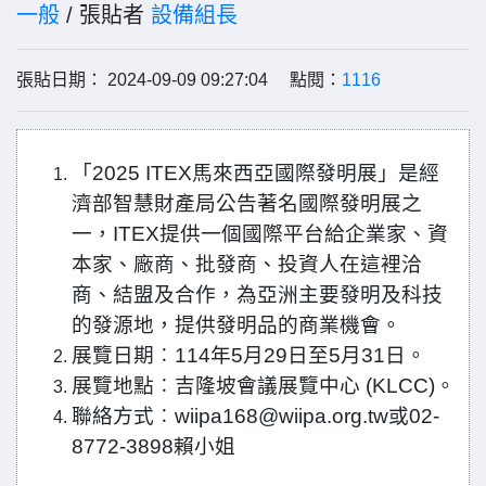
一般
/ 張貼者
設備組長
張貼日期： 2024-09-09 09:27:04 點閱：
1116
「
2025 ITEX
馬來西亞國際發明展」是經
濟部智慧財產局公告著名國際發明展之
一，
ITEX
提供一個國際平台給企業家、資
本家、廠商、批發商、投資人在這裡洽
商、結盟及合作，為亞洲主要發明及科技
的發源地，提供發明品的商業機會。
展覽日期︰
114
年
5
月
29
日至
5
月
31
日。
展覽地點︰吉隆坡會議展覽中心
(KLCC)
。
聯絡方式︰
wiipa168@wiipa.org.tw
或
02-
8772-3898
賴小姐