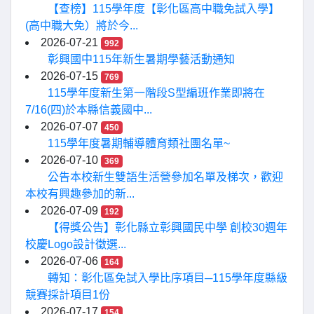
【查榜】115學年度【彰化區高中職免試入學】
(高中職大免）將於今...
2026-07-21
992
彰興國中115年新生暑期學藝活動通知
2026-07-15
769
115學年度新生第一階段S型編班作業即將在
7/16(四)於本縣信義國中...
2026-07-07
450
115學年度暑期輔導體育類社團名單~
2026-07-10
369
公告本校新生雙語生活營參加名單及梯次，歡迎
本校有興趣參加的新...
2026-07-09
192
【得獎公告】彰化縣立彰興國民中學 創校30週年
校慶Logo設計徵選...
2026-07-06
164
轉知：彰化區免試入學比序項目─115學年度縣級
競賽採計項目1份
2026-07-17
154