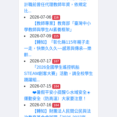
計職前曾任代理教師年資，依規定
比...
2026-07-06
116
【教師專業】教育部「臺灣中小
學教師與學生AI素養框架」
2026-07-09
115
【轉知】「彰化縣115年親子走
一走，快樂久久久~~感恩與傳承—樂
齡...
2026-07-17
107
「2026全國學生遙控帆船
STEAM創客大賽」活動，請全校學生
踴躍組...
2026-07-15
104
❤️暑假平安小提醒💦水域安全☀️
運動安全（防高溫）大家要注意！
2026-07-16
104
【轉知】財團法人民間公民與法