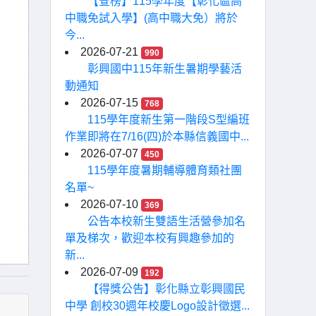
【查榜】115學年度【彰化區高
中職免試入學】(高中職大免）將於
今...
2026-07-21
990
彰興國中115年新生暑期學藝活
動通知
2026-07-15
768
115學年度新生第一階段S型編班
作業即將在7/16(四)於本縣信義國中...
2026-07-07
450
115學年度暑期輔導體育類社團
名單~
2026-07-10
369
公告本校新生雙語生活營參加名
單及梯次，歡迎本校有興趣參加的
新...
2026-07-09
192
【得獎公告】彰化縣立彰興國民
中學 創校30週年校慶Logo設計徵選...