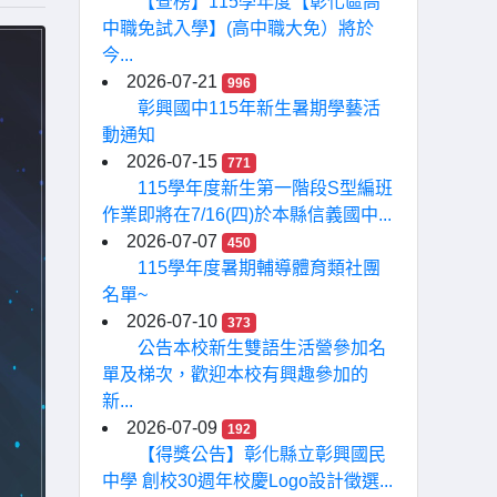
【查榜】115學年度【彰化區高
中職免試入學】(高中職大免）將於
今...
2026-07-21
996
彰興國中115年新生暑期學藝活
動通知
2026-07-15
771
115學年度新生第一階段S型編班
作業即將在7/16(四)於本縣信義國中...
2026-07-07
450
115學年度暑期輔導體育類社團
名單~
2026-07-10
373
公告本校新生雙語生活營參加名
單及梯次，歡迎本校有興趣參加的
新...
2026-07-09
192
【得獎公告】彰化縣立彰興國民
中學 創校30週年校慶Logo設計徵選...