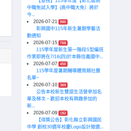
【查榜】115學年度【彰化區高
中職免試入學】(高中職大免）將於
今...
2026-07-21
990
彰興國中115年新生暑期學藝活
動通知
2026-07-15
768
115學年度新生第一階段S型編班
作業即將在7/16(四)於本縣信義國中...
2026-07-07
450
115學年度暑期輔導體育類社團
名單~
2026-07-10
369
公告本校新生雙語生活營參加名
單及梯次，歡迎本校有興趣參加的
新...
2026-07-09
192
【得獎公告】彰化縣立彰興國民
中學 創校30週年校慶Logo設計徵選...