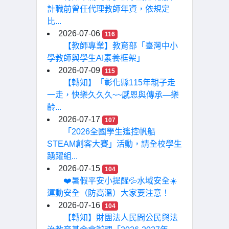
計職前曾任代理教師年資，依規定
比...
2026-07-06
116
【教師專業】教育部「臺灣中小
學教師與學生AI素養框架」
2026-07-09
115
【轉知】「彰化縣115年親子走
一走，快樂久久久~~感恩與傳承—樂
齡...
2026-07-17
107
「2026全國學生遙控帆船
STEAM創客大賽」活動，請全校學生
踴躍組...
2026-07-15
104
❤️暑假平安小提醒💦水域安全☀️
運動安全（防高溫）大家要注意！
2026-07-16
104
【轉知】財團法人民間公民與法