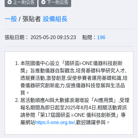
上一則公告
下一則公告
一般
/ 張貼者
設備組長
張貼日期： 2025-05-20 09:15:23 點閱：
196
本院國儀中心設立「國研盃i-ONE儀器科技創新
獎」旨推動儀器自製觀念,培育基礎科學研究人才,
透競賽活動,激發創意,促使參賽者運用基礎和識,培
養儀器研究創新能力,促進儀器科技發展與生活品
質。
居活動順應AI與大數據浪潮增設「AI應用獎」,受理
報名期間為即日起至2025年8月4日,相關活動資訊
請參閱「第17屆國研盃 i-ONE 儀科技創新獎」專
屬網站
https:/i-one.org.tw/
,歡迎踴躍參與。