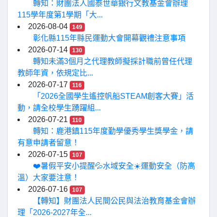
轉知：財團法人國泰世華銀行文教基金會辦理
115學年度第1學期「大...
2026-08-04
149
彰化縣115年縣民運動大會開幕觀禮注意事項
2026-07-14
130
轉知未滿3個月之代理教師擬採計職前曾任代理
教師年資，依規定比...
2026-07-17
116
「2026全國學生遙控帆船STEAM創客大賽」活
動，請全校學生踴躍組...
2026-07-21
110
轉知：鹿港鎮115年度勤學優秀學生獎學金，請
有意申請者留意！
2026-07-15
107
❤️暑假平安小提醒💦水域安全☀️運動安全（防高
溫）大家要注意！
2026-07-16
107
【轉知】財團法人民間公民與法治教育基金會辦
理「2026-2027年全...