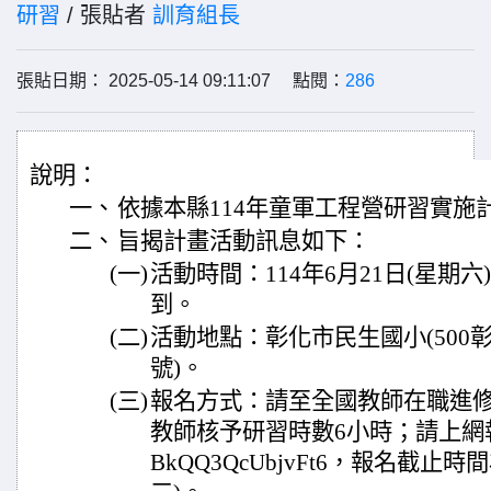
研習
/ 張貼者
訓育組長
張貼日期： 2025-05-14 09:11:07 點閱：
286
說明：
一、
依據本縣114年童軍工程營研習實施
二、
旨揭計畫活動訊息如下：
(一)
活動時間：114年6月21日(星期六
到。
(二)
活動地點：彰化市民生國小(500
號)。
(三)
報名方式：請至全國教師在職進
教師核予研習時數6小時；請上網報名https
BkQQ3QcUbjvFt6，報名截止時