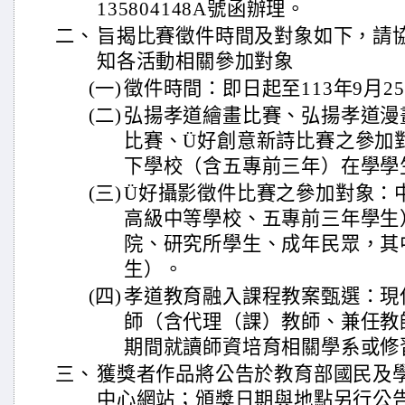
135804148A號函辦理。
二、
旨揭比賽徵件時間及對象如下，請
知各活動相關參加對象
(一)
徵件時間：即日起至113年9月2
(二)
弘揚孝道繪畫比賽、弘揚孝道漫
比賽、Ü好創意新詩比賽之參加
下學校（含五專前三年）在學學
(三)
Ü好攝影徵件比賽之參加對象：
高級中等學校、五專前三年學生
院、研究所學生、成年民眾，其
生）。
(四)
孝道教育融入課程教案甄選：現
師（含代理（課）教師、兼任教
期間就讀師資培育相關學系或修
三、
獲獎者作品將公告於教育部國民及
中心網站；頒獎日期與地點另行公