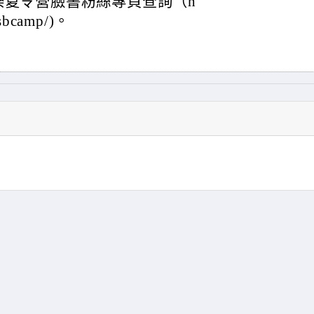
樂夏令營臉書粉絲專頁查詢（h
tsbcamp/)。