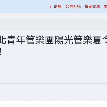
(current)
i - 彰興
公告系統
檔案資源
台北青年管樂團陽光管樂夏
！