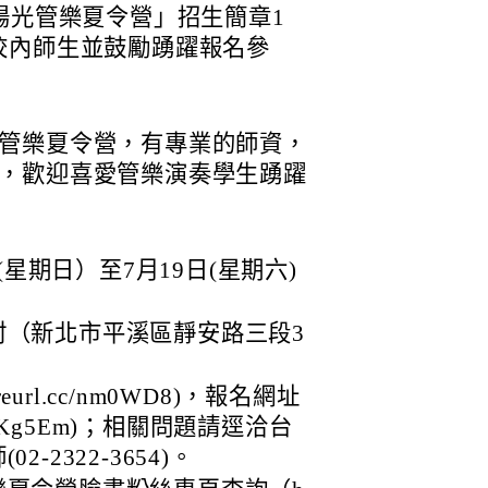
陽光管樂夏令營」招生簡章1
校內師生並鼓勵踴躍報名參
管樂夏令營，有專業的師資，
，歡迎喜愛管樂演奏學生踴躍
 (星期日）至7月19日(星期六)
村（新北市平溪區靜安路三段3
eurl.cc/nm0WD8)，報名網址
.cc/2Kg5Em)；相關問題請逕洽台
-2322-3654)。