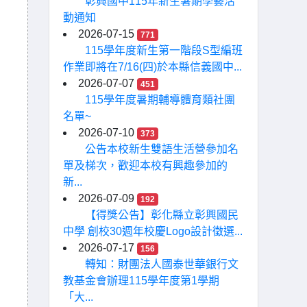
彰興國中115年新生暑期學藝活
動通知
2026-07-15
771
115學年度新生第一階段S型編班
作業即將在7/16(四)於本縣信義國中...
2026-07-07
451
115學年度暑期輔導體育類社團
名單~
2026-07-10
373
公告本校新生雙語生活營參加名
單及梯次，歡迎本校有興趣參加的
新...
2026-07-09
192
【得獎公告】彰化縣立彰興國民
中學 創校30週年校慶Logo設計徵選...
2026-07-17
156
轉知：財團法人國泰世華銀行文
教基金會辦理115學年度第1學期
「大...