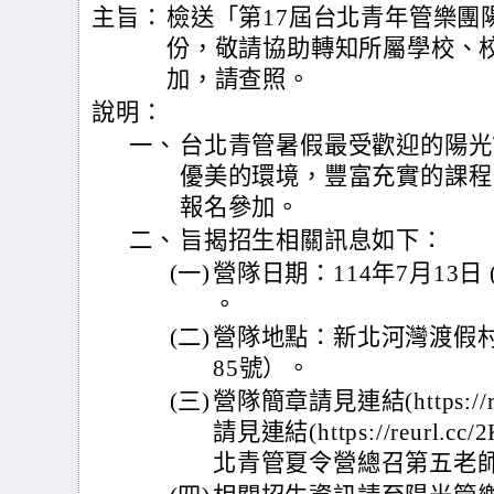
主旨：
檢送「第17屆台北青年管樂團
份，敬請協助轉知所屬學校、
加，請查照。
說明：
一、
台北青管暑假最受歡迎的陽光
優美的環境，豐富充實的課程
報名參加。
二、
旨揭招生相關訊息如下：
(一)
營隊日期：114年7月13日
。
(二)
營隊地點：新北河灣渡假
85號）。
(三)
營隊簡章請見連結(https://r
請見連結(https://reurl
北青管夏令營總召第五老師(02