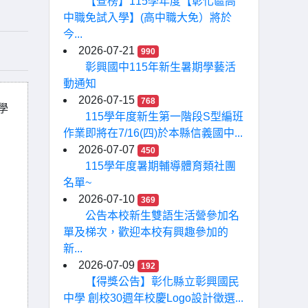
【查榜】115學年度【彰化區高
中職免試入學】(高中職大免）將於
今...
2026-07-21
990
彰興國中115年新生暑期學藝活
動通知
2026-07-15
768
學
115學年度新生第一階段S型編班
作業即將在7/16(四)於本縣信義國中...
2026-07-07
450
115學年度暑期輔導體育類社團
名單~
2026-07-10
369
公告本校新生雙語生活營參加名
單及梯次，歡迎本校有興趣參加的
新...
2026-07-09
192
【得獎公告】彰化縣立彰興國民
中學 創校30週年校慶Logo設計徵選...