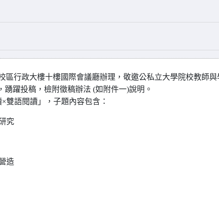
校和平校區行政大樓十樓國際會議廳辦理，敬邀公私立大學院校教師與
踴躍投稿，檢附徵稿辦法 (如附件一)說明。
讀×雙語閱讀」，子題內容包含：
研究
營造