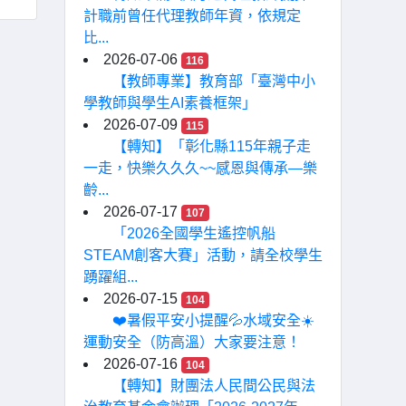
計職前曾任代理教師年資，依規定
比...
2026-07-06
116
【教師專業】教育部「臺灣中小
學教師與學生AI素養框架」
2026-07-09
115
【轉知】「彰化縣115年親子走
一走，快樂久久久~~感恩與傳承—樂
齡...
2026-07-17
107
「2026全國學生遙控帆船
STEAM創客大賽」活動，請全校學生
踴躍組...
2026-07-15
104
❤️暑假平安小提醒💦水域安全☀️
運動安全（防高溫）大家要注意！
2026-07-16
104
【轉知】財團法人民間公民與法