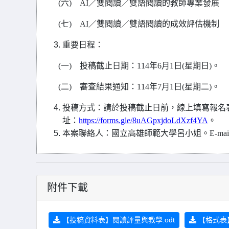
(
六) AI／雙閱讀／雙語閱讀的教師專業發展
(
七) AI／雙閱讀／雙語閱讀的成效評估機制
重要日程：
(
一) 投稿截止日期：114年6月1日(星期日)。
(
二) 審查結果通知：114年7月1日(星期二)。
投稿方式：請於投稿截止日前，線上填寫報名表
址：
https://forms.gle/8uAGpxjdoLdXzf4YA
。
本案聯絡人：國立高雄師範大學呂小姐。E-mail：pair.
附件下載
【投稿資料表】閱讀評量與教學.odt
【格式表】