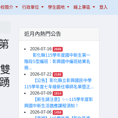
學校簡介
行政單位
學生園地
線上專區
登入
近月內熱門公告
理第
2026-07-16
2696
，
彰化縣115學年度國中新生第一
階段S型編班：彰興國中編班結果名
×雙
冊...
2026-07-22
2180
踴
【公告】彰化縣立彰興國民中學
115學年度七年級新任導師名單暨正...
2026-07-09
1814
【新生請注意】✨✨115學年度彰
興國中新生活適應課程須知！
2026-07-06
1458