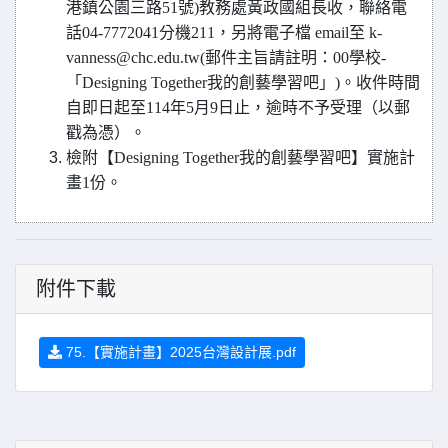
港鎮公園三路51號)教務處黃政國組長收，聯絡電
話04-7772041分機211，另將電子檔 email至 k-
vanness@chc.edu.tw(郵件主旨請註明：00學校-
「Designing Together我的創藝學習吧」)。收件時間
自即日起至114年5月9日止，逾時不予受理（以郵
戳為憑）。
檢附【Designing Together我的創藝學習吧】實施計
畫1份。
附件下載
75.【實施計畫】2025台灣設計展.pdf