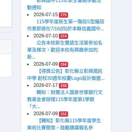
彰興國中115年新生暑期學藝活
動通知
2026-07-15
775
115學年度新生第一階段S型編班
作業即將在7/16(四)於本縣信義國中...
2026-07-10
374
公告本校新生雙語生活營參加名
單及梯次，歡迎本校有興趣參加的
新...
2026-07-09
194
【得獎公告】彰化縣立彰興國民
中學 創校30週年校慶Logo設計徵選...
2026-07-17
158
轉知：財團法人國泰世華銀行文
教基金會辦理115學年度第1學期
「大...
2026-07-09
152
【轉知】彰化縣115學年度學生
美術比賽簡章，鼓勵踴躍報名參