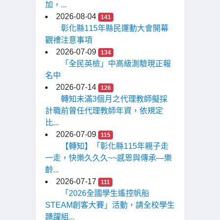
加，...
2026-08-04
141
彰化縣115年縣民運動大會開幕
觀禮注意事項
2026-07-09
134
「全民英檢」中高級測驗現正報
名中
2026-07-14
126
轉知未滿3個月之代理教師擬採
計職前曾任代理教師年資，依規定
比...
2026-07-09
115
【轉知】「彰化縣115年親子走
一走，快樂久久久~~感恩與傳承—樂
齡...
2026-07-17
111
「2026全國學生遙控帆船
STEAM創客大賽」活動，請全校學生
踴躍組...