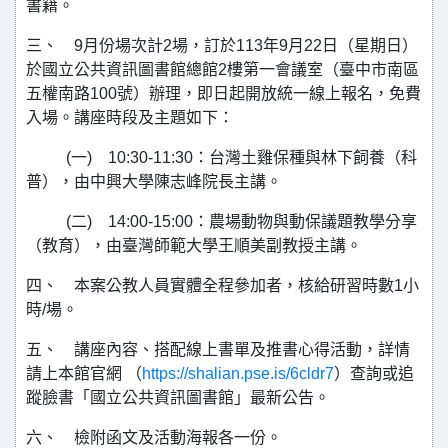
書籍。
三、 9月份場次計2場，訂於113年9月22日（星期日）
於國立公共資訊圖書館總館2樓第一會議室（臺中市南區
五權南路100號）辦理，即日起開放統一線上報名，免費
入場。講座時段及主題如下：
(一) 10:30-11:30：台灣土雞保種與林下飼養（科
普），由中興大學陳志峰院長主講。
(二) 14:00-15:00：農場動物與動保議題教學分享
（教育），由臺灣師範大學王順美副教授主講。
四、 本案公教人員實體全程參加者，核給研習時數1小
時/場。
五、 講座內容、搭配線上書單及推書心得活動，詳情
請上本館官網 （
https://shalian.pse.is/6cldr7
）查詢或追
蹤臉書「國立公共資訊圖書館」最新公告。
六、 檢附函文及活動海報各一份。