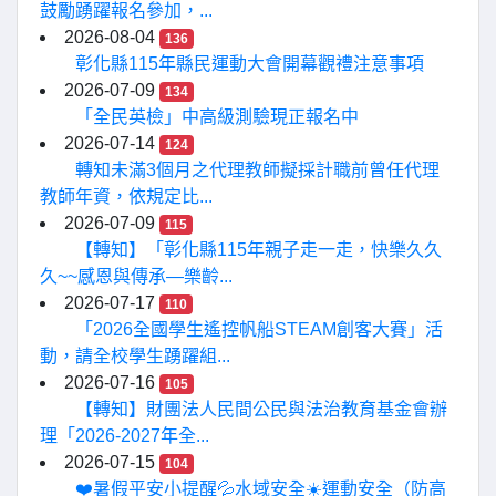
鼓勵踴躍報名參加，...
2026-08-04
136
彰化縣115年縣民運動大會開幕觀禮注意事項
2026-07-09
134
「全民英檢」中高級測驗現正報名中
2026-07-14
124
轉知未滿3個月之代理教師擬採計職前曾任代理
教師年資，依規定比...
2026-07-09
115
【轉知】「彰化縣115年親子走一走，快樂久久
久~~感恩與傳承—樂齡...
2026-07-17
110
「2026全國學生遙控帆船STEAM創客大賽」活
動，請全校學生踴躍組...
2026-07-16
105
【轉知】財團法人民間公民與法治教育基金會辦
理「2026-2027年全...
2026-07-15
104
❤️暑假平安小提醒💦水域安全☀️運動安全（防高