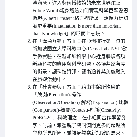
濱海灣，進入藝術博物館的未來世界(The
Future World)親身體驗如何實現科學巨擘愛恩
斯坦(Albert Einstein)格言裡所謂「想像力比知
識更重要(Imagination is more than important
than Knowledge)」的形而上意境。
在「溝通互動」方面：在亞洲排行第一位的
新加坡國立大學科教中心(Demo Lab, NSU)動
手做實驗、在新加坡科學中心近身體驗各項
新穎科技的應用與科學研習，各項井然有序
的街景，讓科技資訊、藝術涵養與美感融入
在旅遊活動中。
在「社會參與」方面：藉由本館所推廣的
「臆測(Prediction)-操作
(Observation/Operation)-解釋(Explanation)-比較
(Comparison)-競賽(Contest)-創新(Creativity),
POEC-2C」科教理念，在小組間合作學習分
享、討論，激發親子與同儕間更多的超越所
學與所見所聞，並親身觀察新加坡的馬來、